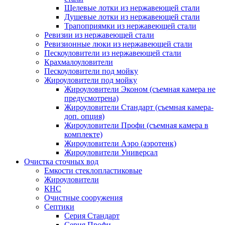
Щелевые лотки из нержавеющей стали
Душевые лотки из нержавеющей стали
Трапоприямки из нержавеющей стали
Ревизии из нержавеющей стали
Ревизионные люки из нержавеющей стали
Пескоуловители из нержавеющей стали
Крахмалоуловители
Пескоуловители под мойку
Жироуловители под мойку
Жироуловители Эконом (съемная камера не
предусмотрена)
Жироуловители Стандарт (съемная камера-
доп. опция)
Жироуловители Профи (съемная камера в
комплекте)
Жироуловители Аэро (аэротенк)
Жироуловители Универсал
Очистка сточных вод
Емкости стеклопластиковые
Жироуловители
КНС
Очистные сооружения
Септики
Серия Стандарт
Серия Профи