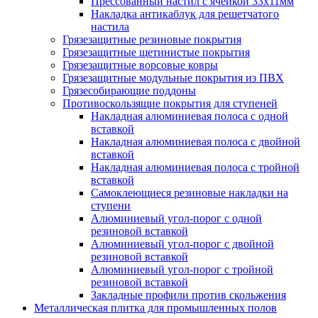
Прессованный настил с ячейкой 33х11мм
Накладка антикаблук для решетчатого
настила
Грязезащитные резиновые покрытия
Грязезащитные щетинистые покрытия
Грязезащитные ворсовые ковры
Грязезащитные модульные покрытия из ПВХ
Грязесобирающие поддоны
Противоскользящие покрытия для ступеней
Накладная алюминиевая полоса с одной
вставкой
Накладная алюминиевая полоса с двойной
вставкой
Накладная алюминиевая полоса с тройной
вставкой
Самоклеющиеся резиновые накладки на
ступени
Алюминиевый угол-порог с одной
резиновой вставкой
Алюминиевый угол-порог с двойной
резиновой вставкой
Алюминиевый угол-порог с тройной
резиновой вставкой
Закладные профили против скольжения
Металлическая плитка для промышленных полов