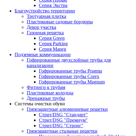
Серия Экстра
Благоустройство территории
Тротуарная плитка
Пластиковые садовые бордюры
Декор участка
Газонная решетка
Серия Green
Серия Parking
Серия Maneg
Подземные коммуникации
Гофрированные двухслойные трубы для
канализации
Гофрированные трубы Pragma
Гофрированные трубы Corex
Гофрированные трубы Magnum
Фитинги к трубам
Пластиковые колодцы
Дренажные трубы
Системы очистки обуви
Грязезащитные алюминиевые решетки
Стрит/DSG "Стандарт"
Стрит/DSG "Премиум"
Стрит/DSG "Стронг"
Грязезащитные стальные решетки