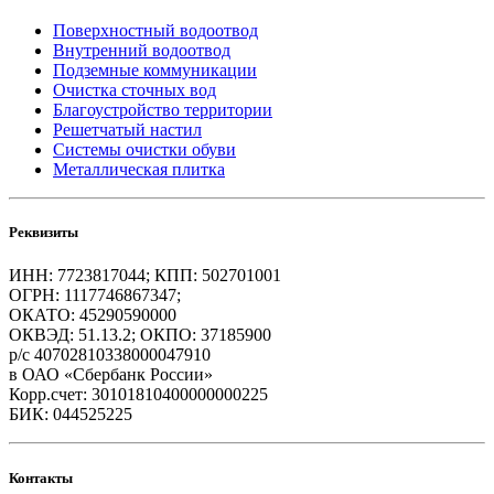
Поверхностный водоотвод
Внутренний водоотвод
Подземные коммуникации
Очистка сточных вод
Благоустройство территории
Решетчатый настил
Системы очистки обуви
Металлическая плитка
Реквизиты
ИНН: 7723817044; КПП: 502701001
ОГРН: 1117746867347;
ОКАТО: 45290590000
ОКВЭД: 51.13.2; ОКПО: 37185900
р/с 40702810338000047910
в ОАО «Сбербанк России»
Корр.счет: 30101810400000000225
БИК: 044525225
Контакты