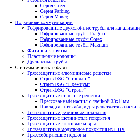
Серия Green
Серия Parking
Серия Maneg
Подземные коммуникации
Гофрированные двухслойные трубы для канализац
Гофрированные трубы Pragma
Гофрированные трубы Corex
Гофрированные трубы Magnum
Фитинги к трубам
Пластиковые колодцы
Дренажные трубы
Системы очистки обуви
Грязезащитные алюминиевые решетки
Стрит/DSG "Стандарт"
Стрит/DSG "Премиум"
Стрит/DSG "Стронг"
Грязезащитные стальные решетки
Прессованный настил с ячейкой 33х11мм
Накладка антикаблук для решетчатого настил
Грязезащитные резиновые покрытия
Грязезащитные щетинистые покрытия
Грязезащитные ворсовые ковры
Грязезащитные модульные покрытия из ПВХ
Грязесобирающие поддоны