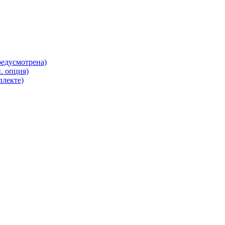
редусмотрена)
. опция)
плекте)