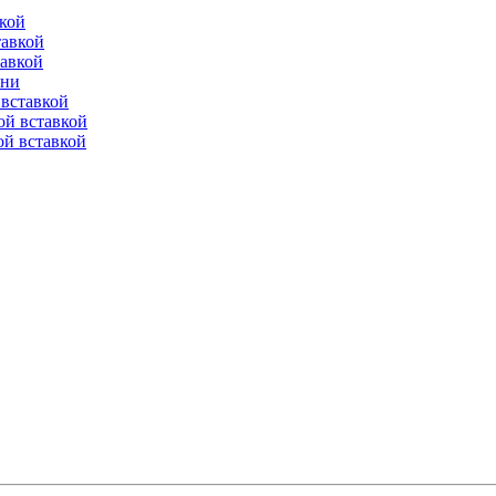
вкой
тавкой
тавкой
ени
вставкой
ой вставкой
й вставкой