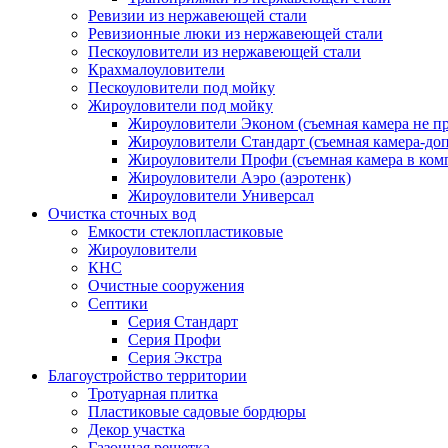
Ревизии из нержавеющей стали
Ревизионные люки из нержавеющей стали
Пескоуловители из нержавеющей стали
Крахмалоуловители
Пескоуловители под мойку
Жироуловители под мойку
Жироуловители Эконом (съемная камера не п
Жироуловители Стандарт (съемная камера-доп
Жироуловители Профи (съемная камера в ком
Жироуловители Аэро (аэротенк)
Жироуловители Универсал
Очистка сточных вод
Емкости стеклопластиковые
Жироуловители
КНС
Очистные сооружения
Септики
Серия Стандарт
Серия Профи
Серия Экстра
Благоустройство территории
Тротуарная плитка
Пластиковые садовые бордюры
Декор участка
Газонная решетка