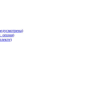
редусмотрена)
. опция)
плекте)