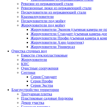
Ревизии из нержавеющей стали
Ревизионные люки из нержавеющей стали
Пескоуловители из нержавеющей стали
Крахмалоуловители
Пескоуловители под мойку
Жироуловители под мойку
Жироуловители Эконом (съемная камера не п
Жироуловители Стандарт (съемная камера-доп
Жироуловители Профи (съемная камера в ком
Жироуловители Аэро (аэротенк)
Жироуловители Универсал
Очистка сточных вод
Емкости стеклопластиковые
Жироуловители
КНС
Очистные сооружения
Септики
Серия Стандарт
Серия Профи
Серия Экстра
Благоустройство территории
Тротуарная плитка
Пластиковые садовые бордюры
Декор участка
Газонная решетка