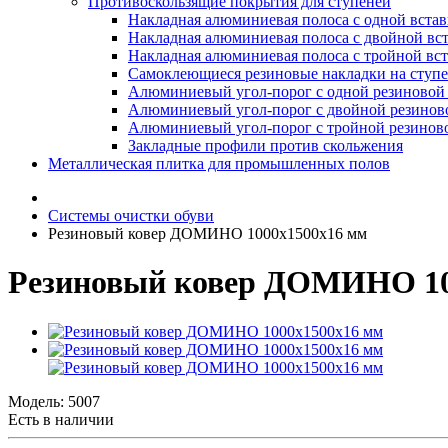
Противоскользящие покрытия для ступеней
Накладная алюминиевая полоса с одной вста
Накладная алюминиевая полоса с двойной вс
Накладная алюминиевая полоса с тройной вс
Самоклеющиеся резиновые накладки на ступ
Алюминиевый угол-порог с одной резиновой 
Алюминиевый угол-порог с двойной резинов
Алюминиевый угол-порог с тройной резиново
Закладные профили против скольжения
Металлическая плитка для промышленных полов
Системы очистки обуви
Резиновый ковер ДОМИНО 1000х1500х16 мм
Резиновый ковер ДОМИНО 10
Модель:
5007
Есть в наличии