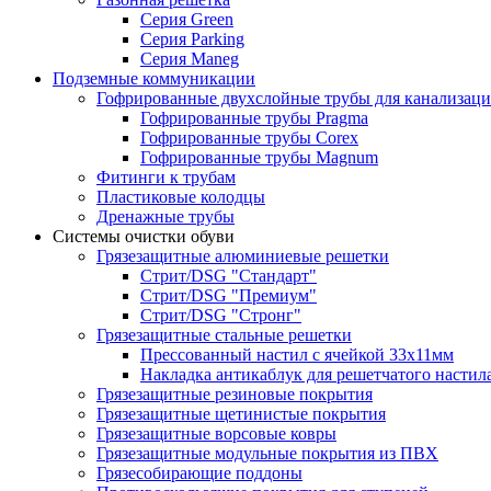
Серия Green
Серия Parking
Серия Maneg
Подземные коммуникации
Гофрированные двухслойные трубы для канализац
Гофрированные трубы Pragma
Гофрированные трубы Corex
Гофрированные трубы Magnum
Фитинги к трубам
Пластиковые колодцы
Дренажные трубы
Системы очистки обуви
Грязезащитные алюминиевые решетки
Стрит/DSG "Стандарт"
Стрит/DSG "Премиум"
Стрит/DSG "Стронг"
Грязезащитные стальные решетки
Прессованный настил с ячейкой 33х11мм
Накладка антикаблук для решетчатого настил
Грязезащитные резиновые покрытия
Грязезащитные щетинистые покрытия
Грязезащитные ворсовые ковры
Грязезащитные модульные покрытия из ПВХ
Грязесобирающие поддоны