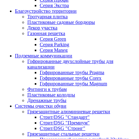
Серия Экстра
Благоустройство территории
Тротуарная плитка
Пластиковые садовые бордюры
Декор участка
Газонная решетка
Серия Green
Серия Parking
Серия Maneg
Подземные коммуникации
Гофрированные двухслойные трубы для
канализации
Гофрированные трубы Pragma
Гофрированные трубы Corex
Гофрированные трубы Magnum
Фитинги к трубам
Пластиковые колодцы
Дренажные трубы
Системы очистки обуви
Грязезащитные алюминиевые решетки
Стрит/DSG "Стандарт"
Стрит/DSG "Премиум"
Стрит/DSG "Стронг"
Грязезащитные стальные решетки