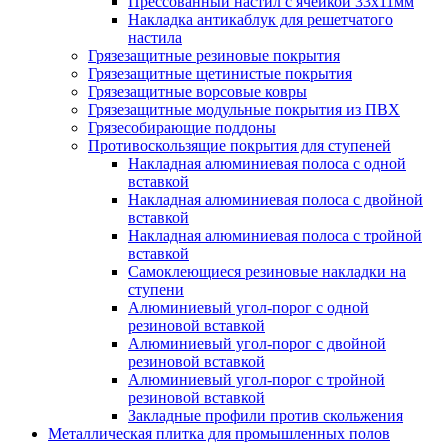
Прессованный настил с ячейкой 33х11мм
Накладка антикаблук для решетчатого
настила
Грязезащитные резиновые покрытия
Грязезащитные щетинистые покрытия
Грязезащитные ворсовые ковры
Грязезащитные модульные покрытия из ПВХ
Грязесобирающие поддоны
Противоскользящие покрытия для ступеней
Накладная алюминиевая полоса с одной
вставкой
Накладная алюминиевая полоса с двойной
вставкой
Накладная алюминиевая полоса с тройной
вставкой
Самоклеющиеся резиновые накладки на
ступени
Алюминиевый угол-порог с одной
резиновой вставкой
Алюминиевый угол-порог с двойной
резиновой вставкой
Алюминиевый угол-порог с тройной
резиновой вставкой
Закладные профили против скольжения
Металлическая плитка для промышленных полов