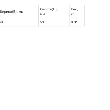
Высота(H),
Вес,
Ширина(В), мм
мм
кг
53
53
0.01