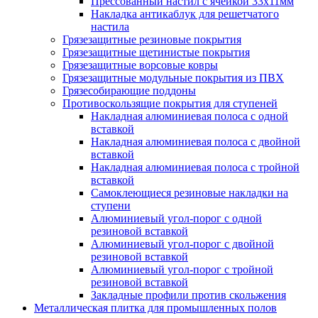
Прессованный настил с ячейкой 33х11мм
Накладка антикаблук для решетчатого
настила
Грязезащитные резиновые покрытия
Грязезащитные щетинистые покрытия
Грязезащитные ворсовые ковры
Грязезащитные модульные покрытия из ПВХ
Грязесобирающие поддоны
Противоскользящие покрытия для ступеней
Накладная алюминиевая полоса с одной
вставкой
Накладная алюминиевая полоса с двойной
вставкой
Накладная алюминиевая полоса с тройной
вставкой
Самоклеющиеся резиновые накладки на
ступени
Алюминиевый угол-порог с одной
резиновой вставкой
Алюминиевый угол-порог с двойной
резиновой вставкой
Алюминиевый угол-порог с тройной
резиновой вставкой
Закладные профили против скольжения
Металлическая плитка для промышленных полов