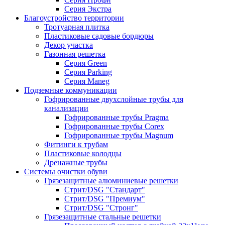
Серия Экстра
Благоустройство территории
Тротуарная плитка
Пластиковые садовые бордюры
Декор участка
Газонная решетка
Серия Green
Серия Parking
Серия Maneg
Подземные коммуникации
Гофрированные двухслойные трубы для
канализации
Гофрированные трубы Pragma
Гофрированные трубы Corex
Гофрированные трубы Magnum
Фитинги к трубам
Пластиковые колодцы
Дренажные трубы
Системы очистки обуви
Грязезащитные алюминиевые решетки
Стрит/DSG "Стандарт"
Стрит/DSG "Премиум"
Стрит/DSG "Стронг"
Грязезащитные стальные решетки