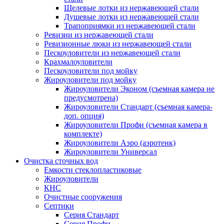
Щелевые лотки из нержавеющей стали
Душевые лотки из нержавеющей стали
Трапоприямки из нержавеющей стали
Ревизии из нержавеющей стали
Ревизионные люки из нержавеющей стали
Пескоуловители из нержавеющей стали
Крахмалоуловители
Пескоуловители под мойку
Жироуловители под мойку
Жироуловители Эконом (съемная камера не
предусмотрена)
Жироуловители Стандарт (съемная камера-
доп. опция)
Жироуловители Профи (съемная камера в
комплекте)
Жироуловители Аэро (аэротенк)
Жироуловители Универсал
Очистка сточных вод
Емкости стеклопластиковые
Жироуловители
КНС
Очистные сооружения
Септики
Серия Стандарт
Серия Профи