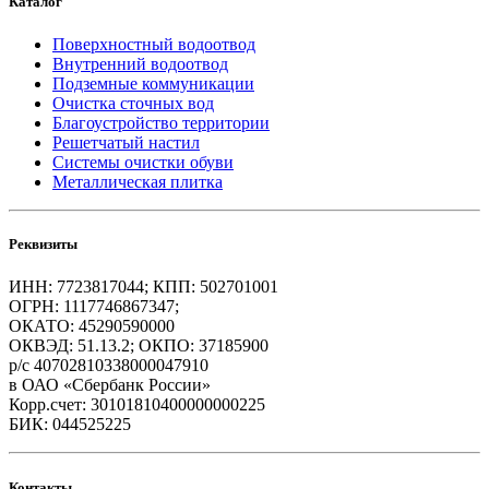
Каталог
Поверхностный водоотвод
Внутренний водоотвод
Подземные коммуникации
Очистка сточных вод
Благоустройство территории
Решетчатый настил
Системы очистки обуви
Металлическая плитка
Реквизиты
ИНН: 7723817044; КПП: 502701001
ОГРН: 1117746867347;
ОКАТО: 45290590000
ОКВЭД: 51.13.2; ОКПО: 37185900
р/с 40702810338000047910
в ОАО «Сбербанк России»
Корр.счет: 30101810400000000225
БИК: 044525225
Контакты