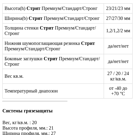
Высота(h)
Стрит
Премиум/Стандарт/Стронг
23/21/23 мм
Ширина(b)
Стрит
Премиум/Стандарт/Стронг
27/27/30 мм
Толщина стенки
Стрит
Премиум/Стандарт/
1,2/1,2/2 мм
Стронг
Нижняя шумопоглащающая резинка
Стрит
да/нет/нет
Премиум/Стандарт/Стронг
Боковые заглушки
Стрит
Премиум/Стандарт/
да/нет/нет
Стронг
27 / 20 / 24
Вес кв.м.
кг/кв.м.
от -40 до
Температурный диапозон
+70 °C
Системы грязезащиты
Вес, кг/кв.м. :
20
Высота профиля, мм.:
21
Ширина профиля, мм.:
27