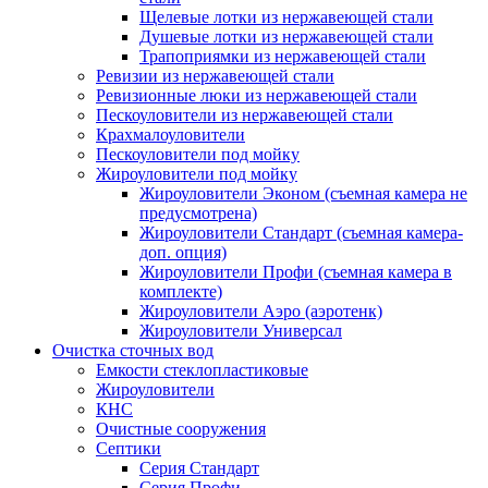
Щелевые лотки из нержавеющей стали
Душевые лотки из нержавеющей стали
Трапоприямки из нержавеющей стали
Ревизии из нержавеющей стали
Ревизионные люки из нержавеющей стали
Пескоуловители из нержавеющей стали
Крахмалоуловители
Пескоуловители под мойку
Жироуловители под мойку
Жироуловители Эконом (съемная камера не
предусмотрена)
Жироуловители Стандарт (съемная камера-
доп. опция)
Жироуловители Профи (съемная камера в
комплекте)
Жироуловители Аэро (аэротенк)
Жироуловители Универсал
Очистка сточных вод
Емкости стеклопластиковые
Жироуловители
КНС
Очистные сооружения
Септики
Серия Стандарт
Серия Профи