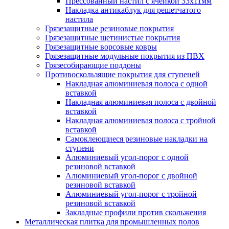
Прессованный настил с ячейкой 33х11мм
Накладка антикаблук для решетчатого
настила
Грязезащитные резиновые покрытия
Грязезащитные щетинистые покрытия
Грязезащитные ворсовые ковры
Грязезащитные модульные покрытия из ПВХ
Грязесобирающие поддоны
Противоскользящие покрытия для ступеней
Накладная алюминиевая полоса с одной
вставкой
Накладная алюминиевая полоса с двойной
вставкой
Накладная алюминиевая полоса с тройной
вставкой
Самоклеющиеся резиновые накладки на
ступени
Алюминиевый угол-порог с одной
резиновой вставкой
Алюминиевый угол-порог с двойной
резиновой вставкой
Алюминиевый угол-порог с тройной
резиновой вставкой
Закладные профили против скольжения
Металлическая плитка для промышленных полов