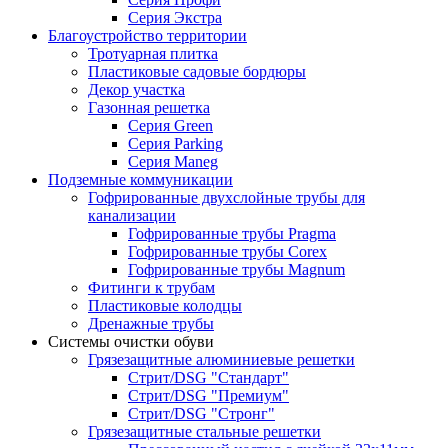
Серия Экстра
Благоустройство территории
Тротуарная плитка
Пластиковые садовые бордюры
Декор участка
Газонная решетка
Серия Green
Серия Parking
Серия Maneg
Подземные коммуникации
Гофрированные двухслойные трубы для
канализации
Гофрированные трубы Pragma
Гофрированные трубы Corex
Гофрированные трубы Magnum
Фитинги к трубам
Пластиковые колодцы
Дренажные трубы
Системы очистки обуви
Грязезащитные алюминиевые решетки
Стрит/DSG "Стандарт"
Стрит/DSG "Премиум"
Стрит/DSG "Стронг"
Грязезащитные стальные решетки