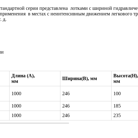
тандартной серии представлена лотками с шириной гидравличес
 применения в местах с неинтенсивным движением легкового тр
 д.
ии
Длина (А),
Высота(H)
Ширина(В), мм
мм
мм
1000
246
100
1000
246
185
1000
246
235