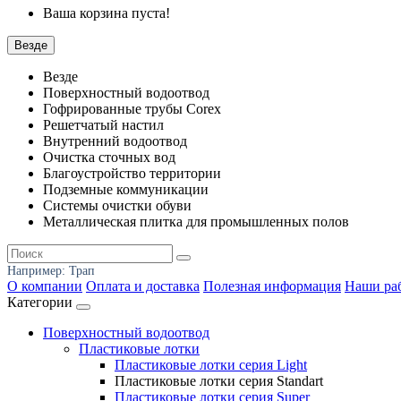
Ваша корзина пуста!
Везде
Везде
Поверхностный водоотвод
Гофрированные трубы Corex
Решетчатый настил
Внутренний водоотвод
Очистка сточных вод
Благоустройство территории
Подземные коммуникации
Системы очистки обуви
Металлическая плитка для промышленных полов
Например:
Трап
О компании
Оплата и доставка
Полезная информация
Наши ра
Категории
Поверхностный водоотвод
Пластиковые лотки
Пластиковые лотки серия Light
Пластиковые лотки серия Standart
Пластиковые лотки серия Super