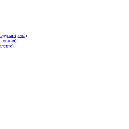
редусмотрена)
. опция)
плекте)