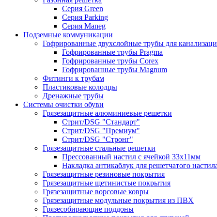
Серия Green
Серия Parking
Серия Maneg
Подземные коммуникации
Гофрированные двухслойные трубы для канализац
Гофрированные трубы Pragma
Гофрированные трубы Corex
Гофрированные трубы Magnum
Фитинги к трубам
Пластиковые колодцы
Дренажные трубы
Системы очистки обуви
Грязезащитные алюминиевые решетки
Стрит/DSG "Стандарт"
Стрит/DSG "Премиум"
Стрит/DSG "Стронг"
Грязезащитные стальные решетки
Прессованный настил с ячейкой 33х11мм
Накладка антикаблук для решетчатого настил
Грязезащитные резиновые покрытия
Грязезащитные щетинистые покрытия
Грязезащитные ворсовые ковры
Грязезащитные модульные покрытия из ПВХ
Грязесобирающие поддоны