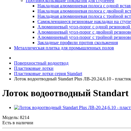
Противоскользящие покрытия для ступеней
Накладная алюминиевая полоса с одной вста
Накладная алюминиевая полоса с двойной вс
Накладная алюминиевая полоса с тройной вс
Самоклеющиеся резиновые накладки на ступ
Алюминиевый угол-порог с одной резиновой 
Алюминиевый угол-порог с двойной резинов
Алюминиевый угол-порог с тройной резиново
Закладные профили против скольжения
Металлическая плитка для промышленных полов
Поверхностный водоотвод
Пластиковые лотки
Пластиковые лотки серия Standart
Лоток водоотводный Standart Plus ЛВ-20.24,6.10 - пласт
Лоток водоотводный Standart 
Модель:
8214
Есть в наличии