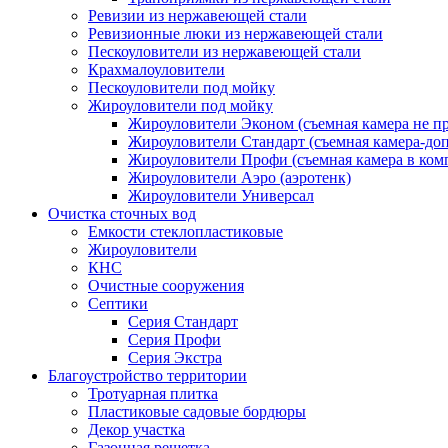
Ревизии из нержавеющей стали
Ревизионные люки из нержавеющей стали
Пескоуловители из нержавеющей стали
Крахмалоуловители
Пескоуловители под мойку
Жироуловители под мойку
Жироуловители Эконом (съемная камера не п
Жироуловители Стандарт (съемная камера-доп
Жироуловители Профи (съемная камера в ком
Жироуловители Аэро (аэротенк)
Жироуловители Универсал
Очистка сточных вод
Емкости стеклопластиковые
Жироуловители
КНС
Очистные сооружения
Септики
Серия Стандарт
Серия Профи
Серия Экстра
Благоустройство территории
Тротуарная плитка
Пластиковые садовые бордюры
Декор участка
Газонная решетка