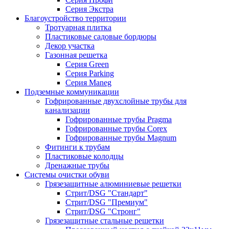
Серия Экстра
Благоустройство территории
Тротуарная плитка
Пластиковые садовые бордюры
Декор участка
Газонная решетка
Серия Green
Серия Parking
Серия Maneg
Подземные коммуникации
Гофрированные двухслойные трубы для
канализации
Гофрированные трубы Pragma
Гофрированные трубы Corex
Гофрированные трубы Magnum
Фитинги к трубам
Пластиковые колодцы
Дренажные трубы
Системы очистки обуви
Грязезащитные алюминиевые решетки
Стрит/DSG "Стандарт"
Стрит/DSG "Премиум"
Стрит/DSG "Стронг"
Грязезащитные стальные решетки