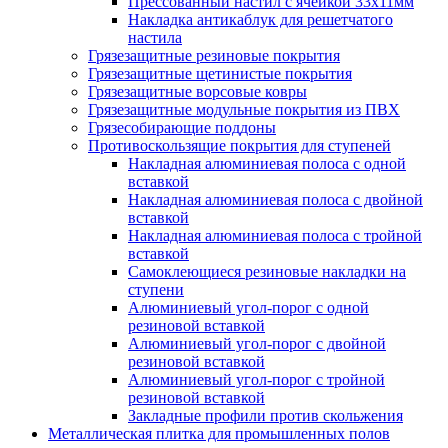
Прессованный настил с ячейкой 33х11мм
Накладка антикаблук для решетчатого
настила
Грязезащитные резиновые покрытия
Грязезащитные щетинистые покрытия
Грязезащитные ворсовые ковры
Грязезащитные модульные покрытия из ПВХ
Грязесобирающие поддоны
Противоскользящие покрытия для ступеней
Накладная алюминиевая полоса с одной
вставкой
Накладная алюминиевая полоса с двойной
вставкой
Накладная алюминиевая полоса с тройной
вставкой
Самоклеющиеся резиновые накладки на
ступени
Алюминиевый угол-порог с одной
резиновой вставкой
Алюминиевый угол-порог с двойной
резиновой вставкой
Алюминиевый угол-порог с тройной
резиновой вставкой
Закладные профили против скольжения
Металлическая плитка для промышленных полов