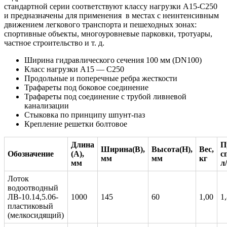
стандартной серии соответствуют классу нагрузки А15-С250
и предназначены для применения в местах с неинтенсивным
движением легкового транспорта и пешеходных зонах:
спортивные объекты, многоуровневые парковки, тротуары,
частное строительство и т. д.
Ширина гидравлического сечения 100 мм (DN100)
Класс нагрузки А15 — C250
Продольные и поперечные ребра жесткости
Трафареты под боковое соединение
Трафареты под соединение с трубой ливневой
канализации
Стыковка по принципу шпунт-паз
Крепление решетки болтовое
Длина
П
Ширина(В),
Высота(H),
Вес,
Обозначение
(А),
с
мм
мм
кг
мм
л
Лоток
водоотводный
ЛВ-10.14,5.06-
1000
145
60
1,00
1
пластиковый
(мелкосидящий)