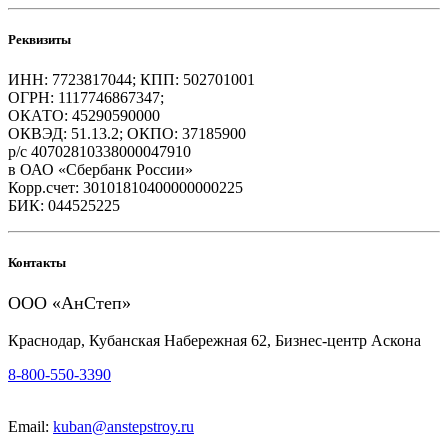
Реквизиты
ИНН: 7723817044; КПП: 502701001
ОГРН: 1117746867347;
ОКАТО: 45290590000
ОКВЭД: 51.13.2; ОКПО: 37185900
р/с 40702810338000047910
в ОАО «Сбербанк России»
Корр.счет: 30101810400000000225
БИК: 044525225
Контакты
ООО «АнСтеп»
Краснодар, Кубанская Набережная 62, Бизнес-центр Аскона
8-800-550-3390
Email:
kuban@anstepstroy.ru