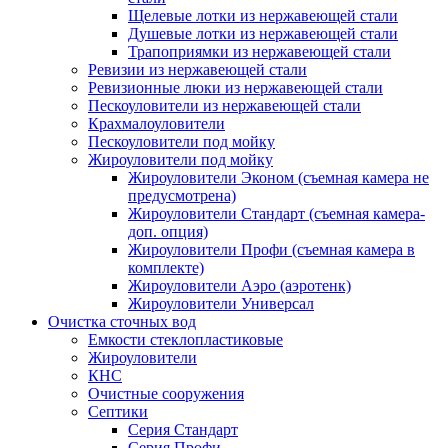
Щелевые лотки из нержавеющей стали
Душевые лотки из нержавеющей стали
Трапоприямки из нержавеющей стали
Ревизии из нержавеющей стали
Ревизионные люки из нержавеющей стали
Пескоуловители из нержавеющей стали
Крахмалоуловители
Пескоуловители под мойку
Жироуловители под мойку
Жироуловители Эконом (съемная камера не
предусмотрена)
Жироуловители Стандарт (съемная камера-
доп. опция)
Жироуловители Профи (съемная камера в
комплекте)
Жироуловители Аэро (аэротенк)
Жироуловители Универсал
Очистка сточных вод
Емкости стеклопластиковые
Жироуловители
КНС
Очистные сооружения
Септики
Серия Стандарт
Серия Профи