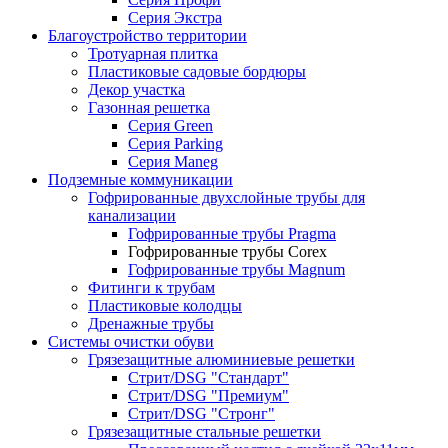
Серия Экстра
Благоустройство территории
Тротуарная плитка
Пластиковые садовые бордюры
Декор участка
Газонная решетка
Серия Green
Серия Parking
Серия Maneg
Подземные коммуникации
Гофрированные двухслойные трубы для
канализации
Гофрированные трубы Pragma
Гофрированные трубы Corex
Гофрированные трубы Magnum
Фитинги к трубам
Пластиковые колодцы
Дренажные трубы
Системы очистки обуви
Грязезащитные алюминиевые решетки
Стрит/DSG "Стандарт"
Стрит/DSG "Премиум"
Стрит/DSG "Стронг"
Грязезащитные стальные решетки