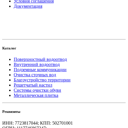
Условия соглашения
Документация
создание
и продвижение сайта
Каталог
Поверхностный водоотвод
Внутренний водоотвод
Подземные коммуникации
Очистка сточных вод
Благоустройство территории
Решетчатый настил
Системы очистки обуви
Металлическая плитка
Реквизиты
ИНН: 7723817044; КПП: 502701001