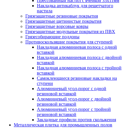
Прессованный настил с ячейкой 33х11мм
Накладка антикаблук для решетчатого
настила
Грязезащитные резиновые покрытия
Грязезащитные щетинистые покрытия
Грязезащитные ворсовые ковры
Грязезащитные модульные покрытия из ПВХ
Грязесобирающие поддоны
Противоскользящие покрытия для ступеней
Накладная алюминиевая полоса с одной
вставкой
Накладная алюминиевая полоса с двойной
вставкой
Накладная алюминиевая полоса с тройной
вставкой
Самоклеющиеся резиновые накладки на
ступени
Алюминиевый угол-порог с одной
резиновой вставкой
Алюминиевый угол-порог с двойной
резиновой вставкой
Алюминиевый угол-порог с тройной
резиновой вставкой
Закладные профили против скольжения
Металлическая плитка для промышленных полов