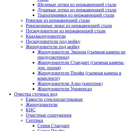
Щелевые лотки из нержавеющей стали
Душевые лотки из нержавеющей стали
Трапоприямки из нержавеющей стали
Ревизии из нержавеющей стали
Ревизионные люки из нержавеющей стали
Пескоуловители из нержавеющей стали
Крахмалоуловители
Пескоуловители под мойку
Жироуловители под мойку
Жироуловители Эконом (съемная камера не
предусмотрена)
Жироуловители Стандарт (съемная камера-
доп. опция)
Жироуловители Профи (съемная камера в
комплекте)
Жироуловители Аэро (аэротенк)
Жироуловители Универсал
Очистка сточных вод
Емкости стеклопластиковые
Жироуловители
КНС
Очистные сооружения
Септики
Серия Стандарт
Серия Профи