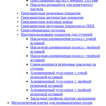
Прессованный настил с ячейкой 33х11мм
Накладка антикаблук для решетчатого
настила
Грязезащитные резиновые покрытия
Грязезащитные щетинистые покрытия
Грязезащитные ворсовые ковры
Грязезащитные модульные покрытия из ПВХ
Грязесобирающие поддоны
Противоскользящие покрытия для ступеней
Накладная алюминиевая полоса с одной
вставкой
Накладная алюминиевая полоса с двойной
вставкой
Накладная алюминиевая полоса с тройной
вставкой
Самоклеющиеся резиновые накладки на
ступени
Алюминиевый угол-порог с одной
резиновой вставкой
Алюминиевый угол-порог с двойной
резиновой вставкой
Алюминиевый угол-порог с тройной
резиновой вставкой
Закладные профили против скольжения
Металлическая плитка для промышленных полов