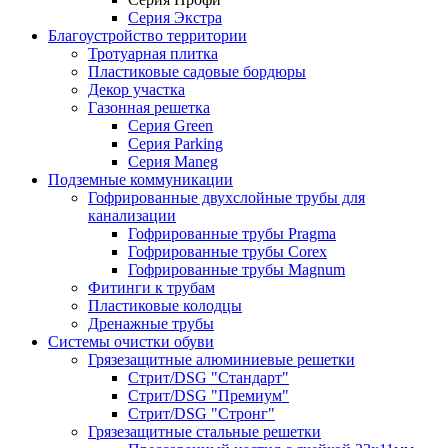
Серия Экстра
Благоустройство территории
Тротуарная плитка
Пластиковые садовые бордюры
Декор участка
Газонная решетка
Серия Green
Серия Parking
Серия Maneg
Подземные коммуникации
Гофрированные двухслойные трубы для
канализации
Гофрированные трубы Pragma
Гофрированные трубы Corex
Гофрированные трубы Magnum
Фитинги к трубам
Пластиковые колодцы
Дренажные трубы
Системы очистки обуви
Грязезащитные алюминиевые решетки
Стрит/DSG "Стандарт"
Стрит/DSG "Премиум"
Стрит/DSG "Стронг"
Грязезащитные стальные решетки