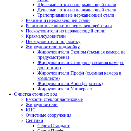
Щелевые лотки из нержавеющей стали
Душевые лотки из нержавеющей стали
Трапоприямки из нержавеющей стали
Ревизии из нержавеющей стали
Ревизионные люки из нержавеющей стали
Пескоуловители из нержавеющей стали
Крахмалоуловители
Пескоуловители под мойку
Жироуловители под мойку
Жироуловители Эконом (съемная камера не
предусмотрена)
Жироуловители Стандарт (съемная камера-
доп. опция)
Жироуловители Профи (съемная камера в
комплекте)
Жироуловители Аэро (аэротенк)
Жироуловители Универсал
Очистка сточных вод
Емкости стеклопластиковые
Жироуловители
КНС
Очистные сооружения
Септики
Серия Стандарт
Серия Профи