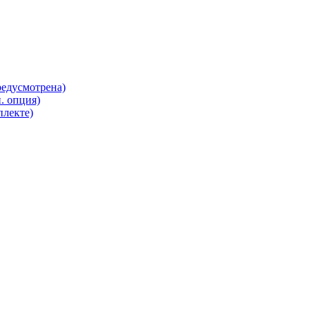
редусмотрена)
. опция)
плекте)