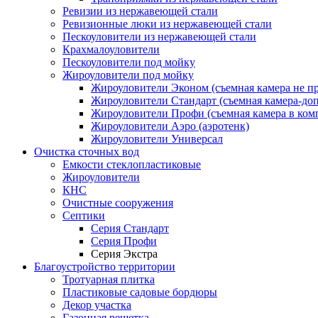
Ревизии из нержавеющей стали
Ревизионные люки из нержавеющей стали
Пескоуловители из нержавеющей стали
Крахмалоуловители
Пескоуловители под мойку
Жироуловители под мойку
Жироуловители Эконом (съемная камера не п
Жироуловители Стандарт (съемная камера-доп
Жироуловители Профи (съемная камера в ком
Жироуловители Аэро (аэротенк)
Жироуловители Универсал
Очистка сточных вод
Емкости стеклопластиковые
Жироуловители
КНС
Очистные сооружения
Септики
Серия Стандарт
Серия Профи
Серия Экстра
Благоустройство территории
Тротуарная плитка
Пластиковые садовые бордюры
Декор участка
Газонная решетка