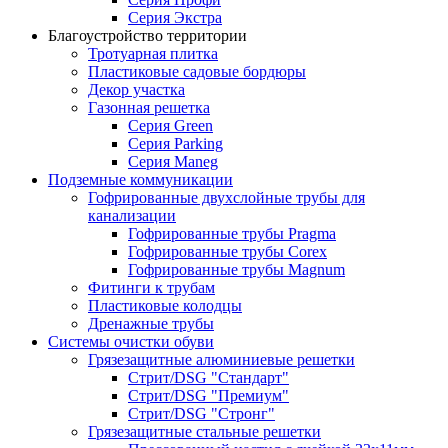
Серия Экстра
Благоустройство территории
Тротуарная плитка
Пластиковые садовые бордюры
Декор участка
Газонная решетка
Серия Green
Серия Parking
Серия Maneg
Подземные коммуникации
Гофрированные двухслойные трубы для
канализации
Гофрированные трубы Pragma
Гофрированные трубы Corex
Гофрированные трубы Magnum
Фитинги к трубам
Пластиковые колодцы
Дренажные трубы
Системы очистки обуви
Грязезащитные алюминиевые решетки
Стрит/DSG "Стандарт"
Стрит/DSG "Премиум"
Стрит/DSG "Стронг"
Грязезащитные стальные решетки