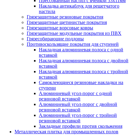
Прессованный настил с ячейкой 33х11мм
Накладка антикаблук для решетчатого
настила
Грязезащитные резиновые покрытия
Грязезащитные щетинистые покрытия
Грязезащитные ворсовые ковры
Грязезащитные модульные покрытия из ПВХ
Грязесобирающие поддоны
Противоскользящие покрытия для ступеней
Накладная алюминиевая полоса с одной
вставкой
Накладная алюминиевая полоса с двойной
вставкой
Накладная алюминиевая полоса с тройной
вставкой
Самоклеющиеся резиновые накладки на
ступени
Алюминиевый угол-порог с одной
резиновой вставкой
Алюминиевый угол-порог с двойной
резиновой вставкой
Алюминиевый угол-порог с тройной
резиновой вставкой
Закладные профили против скольжения
Металлическая плитка для промышленных полов