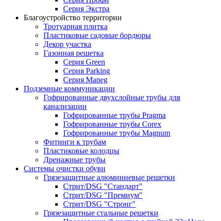
Серия Экстра
Благоустройство территории
Тротуарная плитка
Пластиковые садовые бордюры
Декор участка
Газонная решетка
Серия Green
Серия Parking
Серия Maneg
Подземные коммуникации
Гофрированные двухслойные трубы для
канализации
Гофрированные трубы Pragma
Гофрированные трубы Corex
Гофрированные трубы Magnum
Фитинги к трубам
Пластиковые колодцы
Дренажные трубы
Системы очистки обуви
Грязезащитные алюминиевые решетки
Стрит/DSG "Стандарт"
Стрит/DSG "Премиум"
Стрит/DSG "Стронг"
Грязезащитные стальные решетки