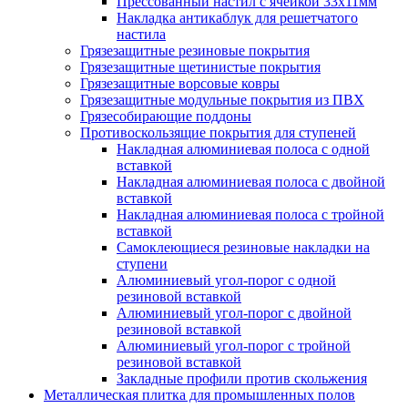
Прессованный настил с ячейкой 33х11мм
Накладка антикаблук для решетчатого
настила
Грязезащитные резиновые покрытия
Грязезащитные щетинистые покрытия
Грязезащитные ворсовые ковры
Грязезащитные модульные покрытия из ПВХ
Грязесобирающие поддоны
Противоскользящие покрытия для ступеней
Накладная алюминиевая полоса с одной
вставкой
Накладная алюминиевая полоса с двойной
вставкой
Накладная алюминиевая полоса с тройной
вставкой
Самоклеющиеся резиновые накладки на
ступени
Алюминиевый угол-порог с одной
резиновой вставкой
Алюминиевый угол-порог с двойной
резиновой вставкой
Алюминиевый угол-порог с тройной
резиновой вставкой
Закладные профили против скольжения
Металлическая плитка для промышленных полов