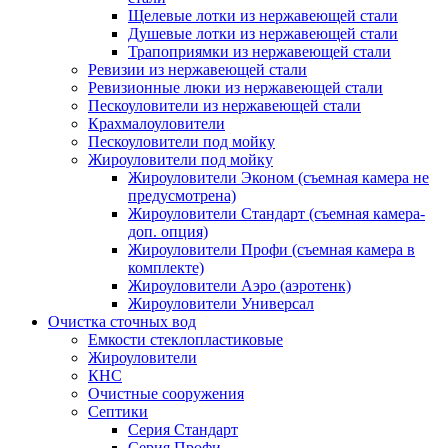
Щелевые лотки из нержавеющей стали
Душевые лотки из нержавеющей стали
Трапоприямки из нержавеющей стали
Ревизии из нержавеющей стали
Ревизионные люки из нержавеющей стали
Пескоуловители из нержавеющей стали
Крахмалоуловители
Пескоуловители под мойку
Жироуловители под мойку
Жироуловители Эконом (съемная камера не
предусмотрена)
Жироуловители Стандарт (съемная камера-
доп. опция)
Жироуловители Профи (съемная камера в
комплекте)
Жироуловители Аэро (аэротенк)
Жироуловители Универсал
Очистка сточных вод
Емкости стеклопластиковые
Жироуловители
КНС
Очистные сооружения
Септики
Серия Стандарт
Серия Профи