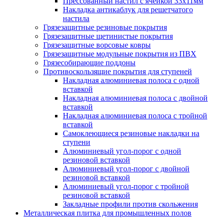
Прессованный настил с ячейкой 33х11мм
Накладка антикаблук для решетчатого
настила
Грязезащитные резиновые покрытия
Грязезащитные щетинистые покрытия
Грязезащитные ворсовые ковры
Грязезащитные модульные покрытия из ПВХ
Грязесобирающие поддоны
Противоскользящие покрытия для ступеней
Накладная алюминиевая полоса с одной
вставкой
Накладная алюминиевая полоса с двойной
вставкой
Накладная алюминиевая полоса с тройной
вставкой
Самоклеющиеся резиновые накладки на
ступени
Алюминиевый угол-порог с одной
резиновой вставкой
Алюминиевый угол-порог с двойной
резиновой вставкой
Алюминиевый угол-порог с тройной
резиновой вставкой
Закладные профили против скольжения
Металлическая плитка для промышленных полов