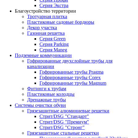
Серия Экстра
Благоустройство территории
Тротуарная плитка
Пластиковые садовые бордюры
Декор участка
Газонная решетка
Серия Green
Серия Parking
Серия Maneg
Подземные коммуникации
Гофрированные двухслойные трубы для
канализации
Гофрированные трубы Pragma
Гофрированные трубы Corex
Гофрированные трубы Magnum
Фитинги к трубам
Пластиковые колодцы
Дренажные трубы
Системы очистки обуви
Грязезащитные алюминиевые решетки
Стрит/DSG "Стандарт"
Стрит/DSG "Премиум"
Стрит/DSG "Стронг"
Грязезащитные стальные решетки