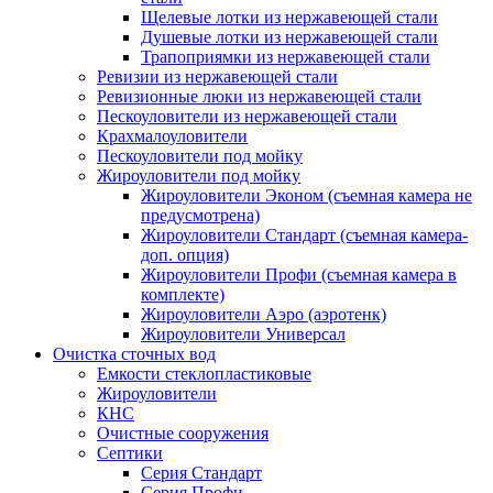
Щелевые лотки из нержавеющей стали
Душевые лотки из нержавеющей стали
Трапоприямки из нержавеющей стали
Ревизии из нержавеющей стали
Ревизионные люки из нержавеющей стали
Пескоуловители из нержавеющей стали
Крахмалоуловители
Пескоуловители под мойку
Жироуловители под мойку
Жироуловители Эконом (съемная камера не
предусмотрена)
Жироуловители Стандарт (съемная камера-
доп. опция)
Жироуловители Профи (съемная камера в
комплекте)
Жироуловители Аэро (аэротенк)
Жироуловители Универсал
Очистка сточных вод
Емкости стеклопластиковые
Жироуловители
КНС
Очистные сооружения
Септики
Серия Стандарт
Серия Профи