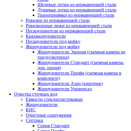
Щелевые лотки из нержавеющей стали
Душевые лотки из нержавеющей стали
Трапоприямки из нержавеющей стали
Ревизии из нержавеющей стали
Ревизионные люки из нержавеющей стали
Пескоуловители из нержавеющей стали
Крахмалоуловители
Пескоуловители под мойку
Жироуловители под мойку
Жироуловители Эконом (съемная камера не
предусмотрена)
Жироуловители Стандарт (съемная камера-
доп. опция)
Жироуловители Профи (съемная камера в
комплекте)
Жироуловители Аэро (аэротенк)
Жироуловители Универсал
Очистка сточных вод
Емкости стеклопластиковые
Жироуловители
КНС
Очистные сооружения
Септики
Серия Стандарт
Серия Профи