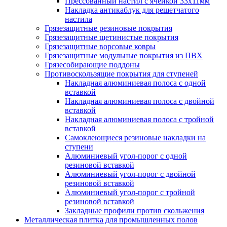
Прессованный настил с ячейкой 33х11мм
Накладка антикаблук для решетчатого
настила
Грязезащитные резиновые покрытия
Грязезащитные щетинистые покрытия
Грязезащитные ворсовые ковры
Грязезащитные модульные покрытия из ПВХ
Грязесобирающие поддоны
Противоскользящие покрытия для ступеней
Накладная алюминиевая полоса с одной
вставкой
Накладная алюминиевая полоса с двойной
вставкой
Накладная алюминиевая полоса с тройной
вставкой
Самоклеющиеся резиновые накладки на
ступени
Алюминиевый угол-порог с одной
резиновой вставкой
Алюминиевый угол-порог с двойной
резиновой вставкой
Алюминиевый угол-порог с тройной
резиновой вставкой
Закладные профили против скольжения
Металлическая плитка для промышленных полов