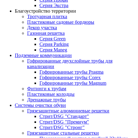
Серия Экстра
Благоустройство территории
Тротуарная плитка
Пластиковые садовые бордюры
Декор участка
Газонная решетка
Серия Green
Серия Parking
Серия Maneg
Подземные коммуникации
Гофрированные двухслойные трубы для
канализации
Гофрированные трубы Pragma
Гофрированные трубы Corex
Гофрированные трубы Magnum
Фитинги к трубам
Пластиковые колодцы
Дренажные трубы
Системы очистки обуви
Грязезащитные алюминиевые решетки
Стрит/DSG "Стандарт"
Стрит/DSG "Премиум"
Стрит/DSG "Стронг"
Грязезащитные стальные решетки