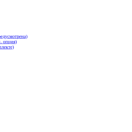
редусмотрена)
. опция)
плекте)