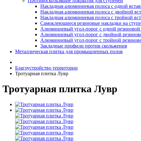
Противоскользящие покрытия для ступеней
Накладная алюминиевая полоса с одной вста
Накладная алюминиевая полоса с двойной вс
Накладная алюминиевая полоса с тройной вс
Самоклеющиеся резиновые накладки на ступ
Алюминиевый угол-порог с одной резиновой 
Алюминиевый угол-порог с двойной резинов
Алюминиевый угол-порог с тройной резиново
Закладные профили против скольжения
Металлическая плитка для промышленных полов
Благоустройство территории
Тротуарная плитка Лувр
Тротуарная плитка Лувр