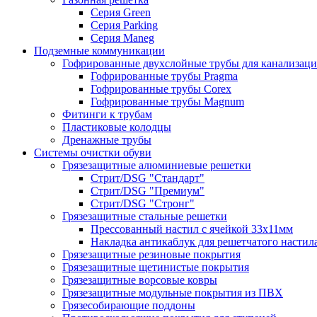
Серия Green
Серия Parking
Серия Maneg
Подземные коммуникации
Гофрированные двухслойные трубы для канализац
Гофрированные трубы Pragma
Гофрированные трубы Corex
Гофрированные трубы Magnum
Фитинги к трубам
Пластиковые колодцы
Дренажные трубы
Системы очистки обуви
Грязезащитные алюминиевые решетки
Стрит/DSG "Стандарт"
Стрит/DSG "Премиум"
Стрит/DSG "Стронг"
Грязезащитные стальные решетки
Прессованный настил с ячейкой 33х11мм
Накладка антикаблук для решетчатого настил
Грязезащитные резиновые покрытия
Грязезащитные щетинистые покрытия
Грязезащитные ворсовые ковры
Грязезащитные модульные покрытия из ПВХ
Грязесобирающие поддоны