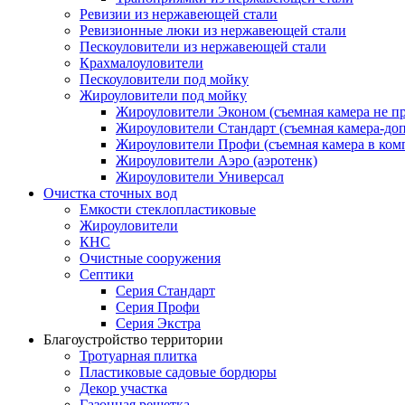
Ревизии из нержавеющей стали
Ревизионные люки из нержавеющей стали
Пескоуловители из нержавеющей стали
Крахмалоуловители
Пескоуловители под мойку
Жироуловители под мойку
Жироуловители Эконом (съемная камера не п
Жироуловители Стандарт (съемная камера-доп
Жироуловители Профи (съемная камера в ком
Жироуловители Аэро (аэротенк)
Жироуловители Универсал
Очистка сточных вод
Емкости стеклопластиковые
Жироуловители
КНС
Очистные сооружения
Септики
Серия Стандарт
Серия Профи
Серия Экстра
Благоустройство территории
Тротуарная плитка
Пластиковые садовые бордюры
Декор участка
Газонная решетка