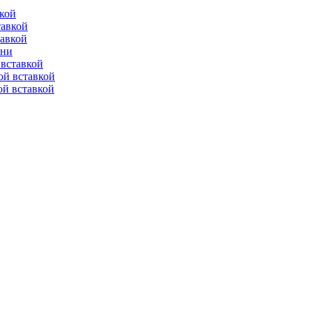
вкой
тавкой
тавкой
ени
вставкой
ой вставкой
й вставкой